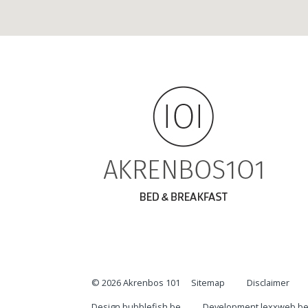
© 2026 Akrenbos 101
Sitemap
Disclaimer
Design bubblefish.be
Development lexxweb.b