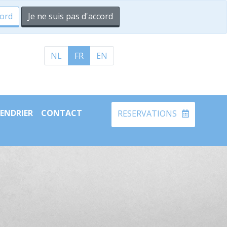
cord
Je ne suis pas d'accord
NL
FR
EN
ENDRIER
CONTACT
RESERVATIONS